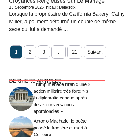
Croyances Religieuses Sur Le Mariage
13 Septembre 2025
Thibault Delacroix
Lorsque la propriétaire de California Bakery, Cathy
Miller, a poliment détourné un couple de même
sexe qui lui a demandé ...
1
2
3
…
21
Suivant
DERNIERS ARTICLES
Trump menace l’Iran d’une «
action militaire très forte » si
la diplomatie échoue après
des « conversations
approfondies »
Antonio Machado, le poète
passé la frontière et mort à
Collioure