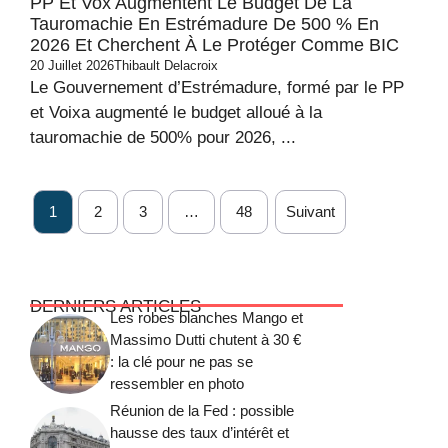
PP Et Vox Augmentent Le Budget De La
Tauromachie En Estrémadure De 500 % En
2026 Et Cherchent À Le Protéger Comme BIC
20 Juillet 2026
Thibault Delacroix
Le Gouvernement d’Estrémadure, formé par le PP
et Voixa augmenté le budget alloué à la
tauromachie de 500% pour 2026, ...
1
2
3
…
48
Suivant
DERNIERS ARTICLES
Les robes blanches Mango et
Massimo Dutti chutent à 30 €
: la clé pour ne pas se
ressembler en photo
Réunion de la Fed : possible
hausse des taux d’intérêt et