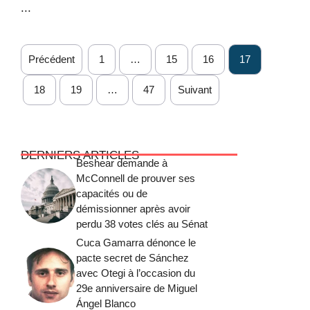
...
Précédent
1
…
15
16
17
18
19
…
47
Suivant
DERNIERS ARTICLES
Beshear demande à
McConnell de prouver ses
capacités ou de
démissionner après avoir
perdu 38 votes clés au Sénat
Cuca Gamarra dénonce le
pacte secret de Sánchez
avec Otegi à l’occasion du
29e anniversaire de Miguel
Ángel Blanco