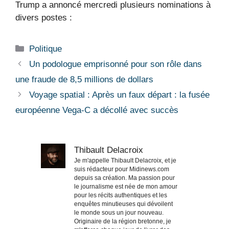
Trump a annoncé mercredi plusieurs nominations à
divers postes :
Catégories
Politique
Un podologue emprisonné pour son rôle dans
une fraude de 8,5 millions de dollars
Voyage spatial : Après un faux départ : la fusée
européenne Vega-C a décollé avec succès
Thibault Delacroix
Je m'appelle Thibault Delacroix, et je
suis rédacteur pour Midinews.com
depuis sa création. Ma passion pour
le journalisme est née de mon amour
pour les récits authentiques et les
enquêtes minutieuses qui dévoilent
le monde sous un jour nouveau.
Originaire de la région bretonne, je