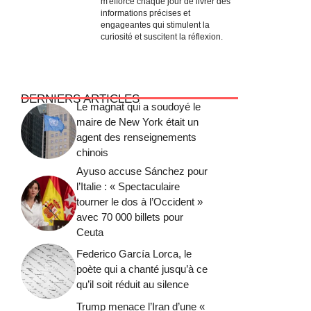
m'efforce chaque jour de livrer des
informations précises et
engageantes qui stimulent la
curiosité et suscitent la réflexion.
DERNIERS ARTICLES
Le magnat qui a soudoyé le
maire de New York était un
agent des renseignements
chinois
Ayuso accuse Sánchez pour
l’Italie : « Spectaculaire
tourner le dos à l’Occident »
avec 70 000 billets pour
Ceuta
Federico García Lorca, le
poète qui a chanté jusqu’à ce
qu’il soit réduit au silence
Trump menace l’Iran d’une «