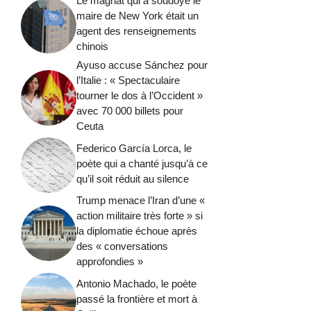
Le magnat qui a soudoyé le
maire de New York était un
agent des renseignements
chinois
Ayuso accuse Sánchez pour
l’Italie : « Spectaculaire
tourner le dos à l’Occident »
avec 70 000 billets pour
Ceuta
Federico García Lorca, le
poète qui a chanté jusqu’à ce
qu’il soit réduit au silence
Trump menace l’Iran d’une «
action militaire très forte » si
la diplomatie échoue après
des « conversations
approfondies »
Antonio Machado, le poète
passé la frontière et mort à