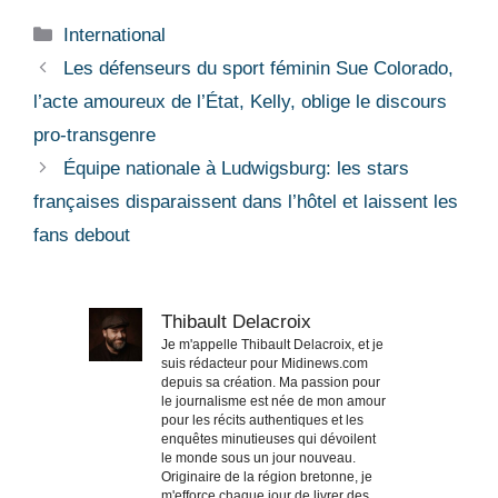
Catégories
International
Les défenseurs du sport féminin Sue Colorado,
l’acte amoureux de l’État, Kelly, oblige le discours
pro-transgenre
Équipe nationale à Ludwigsburg: les stars
françaises disparaissent dans l’hôtel et laissent les
fans debout
Thibault Delacroix
Je m'appelle Thibault Delacroix, et je
suis rédacteur pour Midinews.com
depuis sa création. Ma passion pour
le journalisme est née de mon amour
pour les récits authentiques et les
enquêtes minutieuses qui dévoilent
le monde sous un jour nouveau.
Originaire de la région bretonne, je
m'efforce chaque jour de livrer des