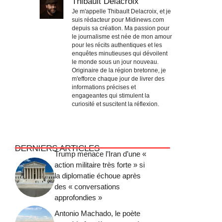
Thibault Delacroix
Je m'appelle Thibault Delacroix, et je
suis rédacteur pour Midinews.com
depuis sa création. Ma passion pour
le journalisme est née de mon amour
pour les récits authentiques et les
enquêtes minutieuses qui dévoilent
le monde sous un jour nouveau.
Originaire de la région bretonne, je
m'efforce chaque jour de livrer des
informations précises et
engageantes qui stimulent la
curiosité et suscitent la réflexion.
DERNIERS ARTICLES
Trump menace l’Iran d’une «
action militaire très forte » si
la diplomatie échoue après
des « conversations
approfondies »
Antonio Machado, le poète