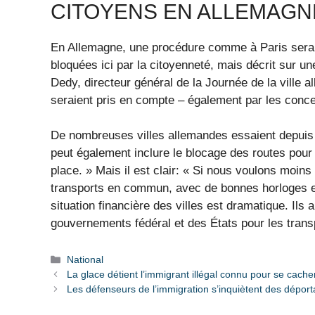
CITOYENS EN ALLEMAGN
En Allemagne, une procédure comme à Paris serai
bloquées ici par la citoyenneté, mais décrit sur 
Dedy, directeur général de la Journée de la ville al
seraient pris en compte – également par les conc
De nombreuses villes allemandes essaient depuis 
peut également inclure le blocage des routes pour l
place. » Mais il est clair: « Si nous voulons moin
transports en commun, avec de bonnes horloges et u
situation financière des villes est dramatique. Ils 
gouvernements fédéral et des États pour les trans
Catégories
National
La glace détient l’immigrant illégal connu pour se cache
Les défenseurs de l’immigration s’inquiètent des déport