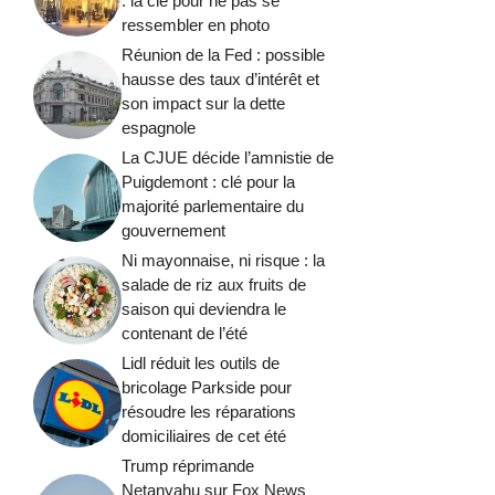
: la clé pour ne pas se
ressembler en photo
Réunion de la Fed : possible
hausse des taux d’intérêt et
son impact sur la dette
espagnole
La CJUE décide l’amnistie de
Puigdemont : clé pour la
majorité parlementaire du
gouvernement
Ni mayonnaise, ni risque : la
salade de riz aux fruits de
saison qui deviendra le
contenant de l’été
Lidl réduit les outils de
bricolage Parkside pour
résoudre les réparations
domiciliaires de cet été
Trump réprimande
Netanyahu sur Fox News