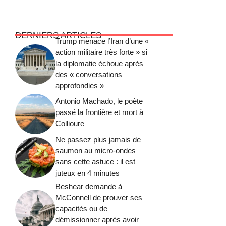
DERNIERS ARTICLES
Trump menace l’Iran d’une «
action militaire très forte » si
la diplomatie échoue après
des « conversations
approfondies »
Antonio Machado, le poète
passé la frontière et mort à
Collioure
Ne passez plus jamais de
saumon au micro-ondes
sans cette astuce : il est
juteux en 4 minutes
Beshear demande à
McConnell de prouver ses
capacités ou de
démissionner après avoir