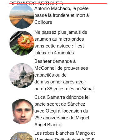
DERNIERS ARTICLES
Antonio Machado, le poète
passé la frontière et mort à
Collioure
Ne passez plus jamais de
saumon au micro-ondes
sans cette astuce : il est
juteux en 4 minutes
Beshear demande à
McConnell de prouver ses
capacités ou de
démissionner après avoir
perdu 38 votes clés au Sénat
Cuca Gamarra dénonce le
pacte secret de Sánchez
avec Otegi à l’occasion du
29e anniversaire de Miguel
Ángel Blanco
Les robes blanches Mango et
Massimo Dutti chutent à 30 €