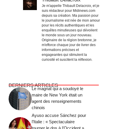
Je m'appelle Thibault Delacroix, et je
suis rédacteur pour Midinews.com
depuis sa création. Ma passion pour
le journalisme est née de mon amour
pour les récits authentiques et les
enquêtes minutieuses qui dévoilent
le monde sous un jour nouveau.
Originaire de la région bretonne, je
m'efforce chaque jour de livrer des
informations précises et
engageantes qui stimulent la
curiosité et suscitent la réflexion.
DERNIERS ARTICLES
Le magnat qui a soudoyé le
maire de New York était un
agent des renseignements
chinois
Ayuso accuse Sánchez pour
l’Italie : « Spectaculaire
tourner le dos à l’Occident »