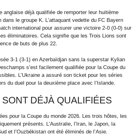
 anglaise déjà qualifiée de remporter leur huitième
ion dans le groupe K. L’attaquant vedette du FC Bayern
ch international pour assurer une victoire 2-0 (0-0) sur
ies éliminatoires. Cela signifie que les Trois Lions sont
rence de buts de plus 22.
ée 3-1 (3-1) en Azerbaïdjan sans la superstar Kylian
Deschamps s’est facilement qualifiée pour la Coupe du
ibles. L’Ukraine a assuré son ticket pour les séries
lors du duel pour la deuxième place avec l’Islande.
S SONT DÉJÀ QUALIFIÉES
iées pour la Coupe du monde 2026. Les trois hôtes, les
quement présents. L’Australie, l’Iran, le Japon, la
Sud et l’Ouzbékistan ont été éliminés de l’Asie.