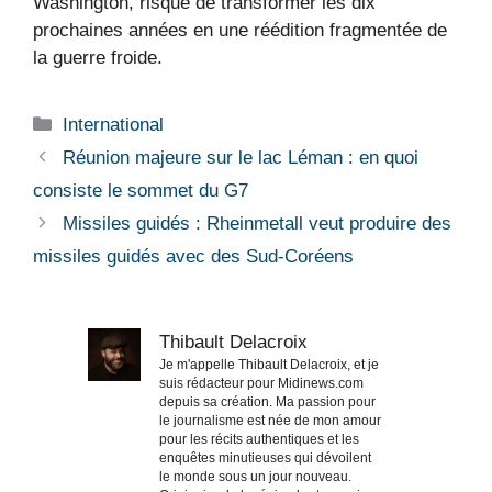
Washington, risque de transformer les dix
prochaines années en une réédition fragmentée de
la guerre froide.
Catégories
International
Réunion majeure sur le lac Léman : en quoi
consiste le sommet du G7
Missiles guidés : Rheinmetall veut produire des
missiles guidés avec des Sud-Coréens
Thibault Delacroix
Je m'appelle Thibault Delacroix, et je
suis rédacteur pour Midinews.com
depuis sa création. Ma passion pour
le journalisme est née de mon amour
pour les récits authentiques et les
enquêtes minutieuses qui dévoilent
le monde sous un jour nouveau.