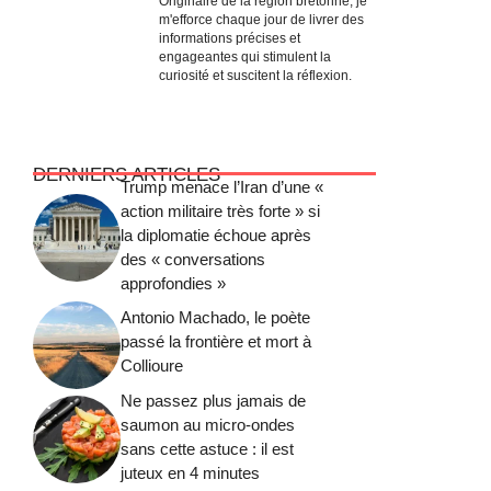
Originaire de la région bretonne, je
m'efforce chaque jour de livrer des
informations précises et
engageantes qui stimulent la
curiosité et suscitent la réflexion.
DERNIERS ARTICLES
Trump menace l’Iran d’une «
action militaire très forte » si
la diplomatie échoue après
des « conversations
approfondies »
Antonio Machado, le poète
passé la frontière et mort à
Collioure
Ne passez plus jamais de
saumon au micro-ondes
sans cette astuce : il est
juteux en 4 minutes