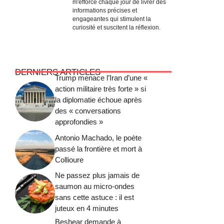
m'efforce chaque jour de livrer des
informations précises et
engageantes qui stimulent la
curiosité et suscitent la réflexion.
DERNIERS ARTICLES
Trump menace l’Iran d’une «
action militaire très forte » si
la diplomatie échoue après
des « conversations
approfondies »
Antonio Machado, le poète
passé la frontière et mort à
Collioure
Ne passez plus jamais de
saumon au micro-ondes
sans cette astuce : il est
juteux en 4 minutes
Beshear demande à