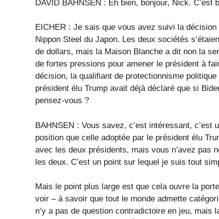
DAVID BAHNSEN : Eh bien, bonjour, Nick. C’est bo
EICHER : Je sais que vous avez suivi la décision 
Nippon Steel du Japon. Les deux sociétés s’étaien
de dollars, mais la Maison Blanche a dit non la s
de fortes pressions pour amener le président à faire
décision, la qualifiant de protectionnisme politique 
président élu Trump avait déjà déclaré que si Biden n
pensez-vous ?
BAHNSEN : Vous savez, c’est intéressant, c’est une
position que celle adoptée par le président élu Tr
avec les deux présidents, mais vous n’avez pas n
les deux. C’est un point sur lequel je suis tout 
Mais le point plus large est que cela ouvre la po
voir – à savoir que tout le monde admette catégoriq
n’y a pas de question contradictoire en jeu, mais 