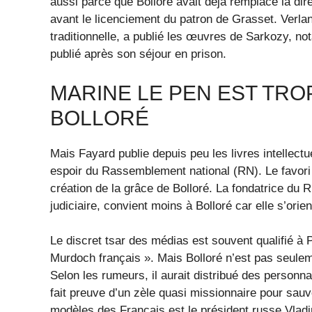
aussi parce que Bolloré avait déjà remplacé la dir
avant le licenciement du patron de Grasset. Verla
traditionnelle, a publié les œuvres de Sarkozy, no
publié après son séjour en prison.
MARINE LE PEN EST TRO
BOLLORÉ
Mais Fayard publie depuis peu les livres intellect
espoir du Rassemblement national (RN). Le favori
création de la grâce de Bolloré. La fondatrice du
judiciaire, convient moins à Bolloré car elle s’orie
Le discret tsar des médias est souvent qualifié à 
Murdoch français ». Mais Bolloré n’est pas seulemen
Selon les rumeurs, il aurait distribué des personna
fait preuve d’un zèle quasi missionnaire pour sauv
modèles des Français est le président russe Vladi