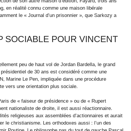
ection de son autre maison d’édition, Fayard, trois ans
ng, en réalité connu comme une maison libérale
tamment le « Journal d’un prisonnier », que Sarkozy a
P SOCIABLE POUR VINCENT
uellement peu de haut vol de Jordan Bardella, le grand
 présidentiel de 30 ans est considéré comme une
 RN, Marine Le Pen, impliquée dans une procédure
nte vers une orientation plus sociale.
Paris de « faiseur de présidence » ou de « Rupert
t nationaliste de droite, il est aussi réactionnaire.
lités religieuses aux assemblées d’actionnaires et aurait
er le christianisme. Les orthodoxes aussi : l’un des
mir Poutine. Le philosophe pas du tout de gauche Pascal