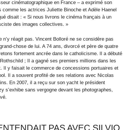
isseur cinématographique en France – a exprimé son
s comme les actrices Juliette Binoche et Adèle Haenel
ué disait : « Si nous livrons le cinéma français à un
sciste des images collectives. »
re n’y réagit pas. Vincent Bolloré ne se considère pas
rand-chose de lui. A 74 ans, divorcé et père de quatre
bretons fortement ancrée dans le catholicisme. Il a débuté
Rothschild ; Il a gagné ses premiers millions dans les
. Il y faisait le commerce de concessions portuaires et
ol. Il a souvent profité de ses relations avec Nicolas
ns. En 2007, il a reçu sur son yacht le président
ozy s’exhibe sans vergogne devant les photographes,
vé.
ENTENDAIT PAS AVEC SILVIO