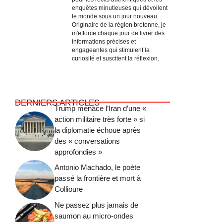
enquêtes minutieuses qui dévoilent
le monde sous un jour nouveau.
Originaire de la région bretonne, je
m'efforce chaque jour de livrer des
informations précises et
engageantes qui stimulent la
curiosité et suscitent la réflexion.
DERNIERS ARTICLES
Trump menace l’Iran d’une «
action militaire très forte » si
la diplomatie échoue après
des « conversations
approfondies »
Antonio Machado, le poète
passé la frontière et mort à
Collioure
Ne passez plus jamais de
saumon au micro-ondes