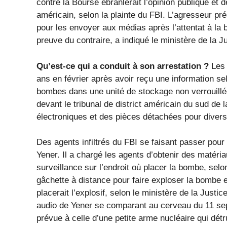
contre la Bourse ébranlerait l’opinion publique et 
américain, selon la plainte du FBI. L’agresseur p
pour les envoyer aux médias après l’attentat à la 
preuve du contraire, a indiqué le ministère de la
Qu’est-ce qui a conduit à son arrestation ?
Les
ans en février après avoir reçu une information sel
bombes dans une unité de stockage non verrouillée
devant le tribunal de district américain du sud de l
électroniques et des pièces détachées pour diverse
Des agents infiltrés du FBI se faisant passer pou
Yener. Il a chargé les agents d’obtenir des matéri
surveillance sur l’endroit où placer la bombe, sel
gâchette à distance pour faire exploser la bombe e
placerait l’explosif, selon le ministère de la Justi
audio de Yener se comparant au cerveau du 11 s
prévue à celle d’une petite arme nucléaire qui détrui