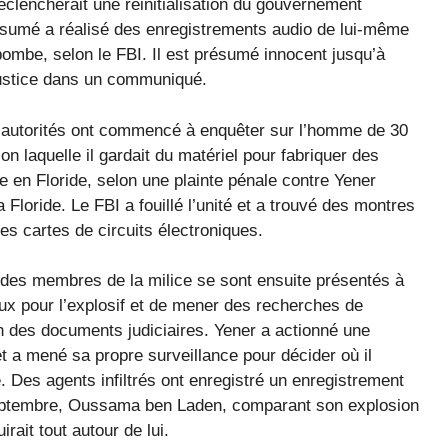
déclencherait une réinitialisation du gouvernement
résumé a réalisé des enregistrements audio de lui-même
bombe, selon le FBI. Il est présumé innocent jusqu’à
 Justice dans un communiqué.
 autorités ont commencé à enquêter sur l’homme de 30
on laquelle il gardait du matériel pour fabriquer des
 en Floride, selon une plainte pénale contre Yener
a Floride. Le FBI a fouillé l’unité et a trouvé des montres
s cartes de circuits électroniques.
r des membres de la milice se sont ensuite présentés à
aux pour l’explosif et de mener des recherches de
on des documents judiciaires. Yener a actionné une
t a mené sa propre surveillance pour décider où il
ce. Des agents infiltrés ont enregistré un enregistrement
eptembre, Oussama ben Laden, comparant son explosion
rait tout autour de lui.