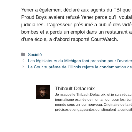
Yener a également déclaré aux agents du FBI que
Proud Boys avaient refusé Yener parce qu’il voul
judiciaires. L’agresseur présumé a publié des vid
bombes et a perdu un emploi dans un restaurant ap
d’une école, a d’abord rapporté CourtWatch.
Catégories
Société
Les législateurs du Michigan font pression pour l’avor
La Cour suprême de l’Illinois rejette la condamnation de
Thibault Delacroix
Je m'appelle Thibault Delacroix, et je suis réd
journalisme est née de mon amour pour les récit
monde sous un jour nouveau. Originaire de la ré
précises et engageantes qui stimulent la curiosité