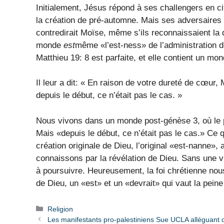
Initialement, Jésus répond à ses challengers en ci
la création de pré-automne. Mais ses adversaires éta
contredirait Moïse, même s’ils reconnaissaient la d
monde
est
même «l’est-ness» de l’administration 
Matthieu 19: 8 est parfaite, et elle contient un mo
Il leur a dit: « En raison de votre dureté de cœu
depuis le début, ce n’était pas le cas. »
Nous vivons dans un monde post-génèse 3, où le 
Mais «depuis le début, ce n’était pas le cas.» Ce q
création originale de Dieu, l’original «est-nanne»,
connaissons par la révélation de Dieu. Sans une v
à poursuivre. Heureusement, la foi chrétienne nous
de Dieu, un «est» et un «devrait» qui vaut la peine
Catégories
Religion
Les manifestants pro-palestiniens Sue UCLA alléguant des