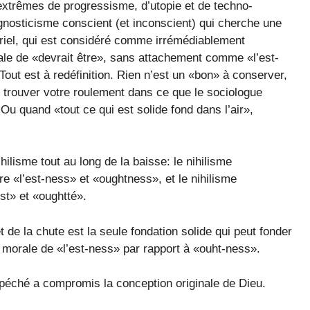
extrêmes de progressisme, d’utopie et de techno-
 gnosticisme conscient (et inconscient) qui cherche une
ériel, qui est considéré comme irrémédiablement
ale de «devrait être», sans attachement comme «l’est-
Tout est à redéfinition. Rien n’est un «bon» à conserver,
trouver votre roulement dans ce que le sociologue
u quand «tout ce qui est solide fond dans l’air»,
ilisme tout au long de la baisse: le nihilisme
tre «l’est-ness» et «oughtness», et le nihilisme
est» et «oughtté».
t de la chute est la seule fondation solide qui peut fonder
 morale de «l’est-ness» par rapport à «ouht-ness».
péché a compromis la conception originale de Dieu.