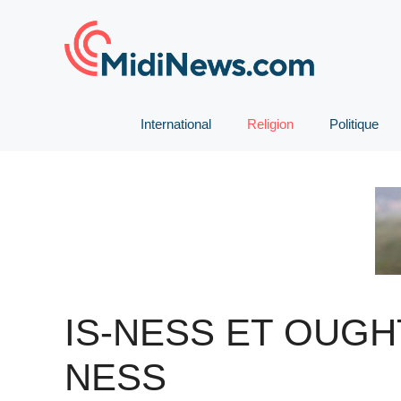
Aller
au
contenu
International
Religion
Politique
IS-NESS ET OUGH
NESS