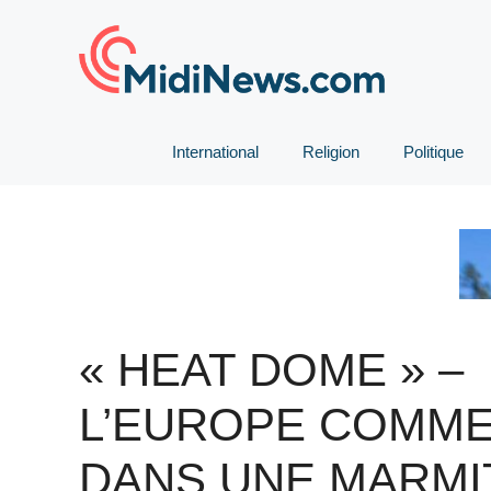
Aller
au
contenu
International
Religion
Politique
« HEAT DOME » –
L’EUROPE COMM
DANS UNE MARMI