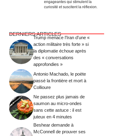
engageantes qui stimulent la
curiosité et suscitent la réflexion.
DERNIERS ARTICLES
Trump menace l’Iran d’une «
action militaire très forte » si
la diplomatie échoue après
des « conversations
approfondies »
Antonio Machado, le poète
passé la frontière et mort à
Collioure
Ne passez plus jamais de
saumon au micro-ondes
sans cette astuce : il est
juteux en 4 minutes
Beshear demande à
McConnell de prouver ses