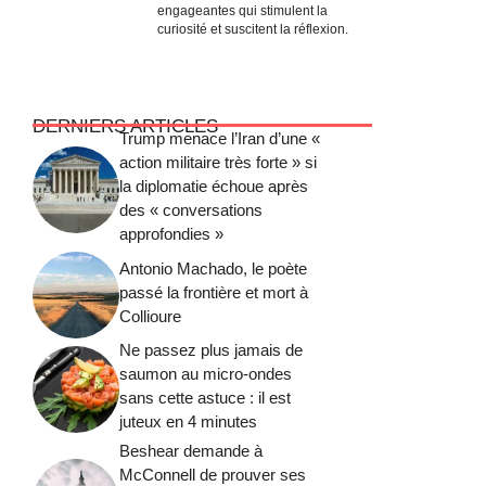
engageantes qui stimulent la
curiosité et suscitent la réflexion.
DERNIERS ARTICLES
Trump menace l’Iran d’une «
action militaire très forte » si
la diplomatie échoue après
des « conversations
approfondies »
Antonio Machado, le poète
passé la frontière et mort à
Collioure
Ne passez plus jamais de
saumon au micro-ondes
sans cette astuce : il est
juteux en 4 minutes
Beshear demande à
McConnell de prouver ses