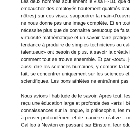
Les deux hommes soutiennent le visa H-1B, que de
embaucher des employés hautement qualifiés d’aut
nôtres) sur ces visas, saupoudrer la main-d’œuvr
ne nous donne pas une image complète. Et en tout 
nécessite plus que de connaître beaucoup de faits
virtuosité mathématique et un savoir-faire pratiq
tendance à produire de simples techniciens ou calc
talentueux» ont besoin de plus, à savoir la créativi
comment tout se trouve ensemble. Et par «tout», je
aussi dire les sciences humaines, y compris la lang
fait, se concentrer uniquement sur les sciences et
scientifiques. Les bons athlètes ne entraînent pas 
Nous avions l’habitude de le savoir. Après tout, l
reçu une éducation large et profonde des «arts li
connaissances sur la langue, la philosophie, les m
à penser profondément et de manière créative – 
Galileo à Newton en passant par Einstein, leur édu