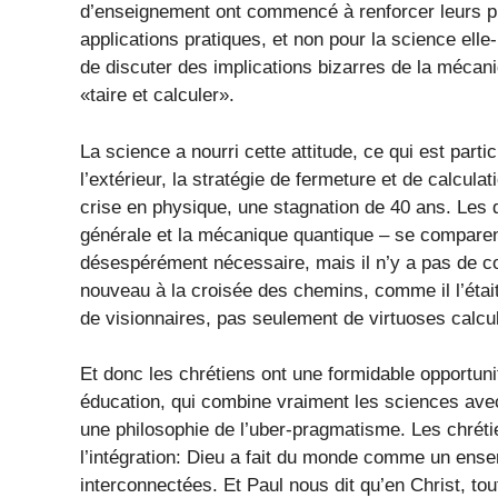
d’enseignement ont commencé à renforcer leurs pr
applications pratiques, et non pour la science el
de discuter des implications bizarres de la mécan
«taire et calculer».
La science a nourri cette attitude, ce qui est part
l’extérieur, la stratégie de fermeture et de calcul
crise en physique, une stagnation de 40 ans. Les de
générale et la mécanique quantique – se compare
désespérément nécessaire, mais il n’y a pas de con
nouveau à la croisée des chemins, comme il l’étai
de visionnaires, pas seulement de virtuoses calcul
Et donc les chrétiens ont une formidable opportuni
éducation, qui combine vraiment les sciences av
une philosophie de l’uber-pragmatisme. Les chrét
l’intégration: Dieu a fait du monde comme un ense
interconnectées. Et Paul nous dit qu’en Christ, t