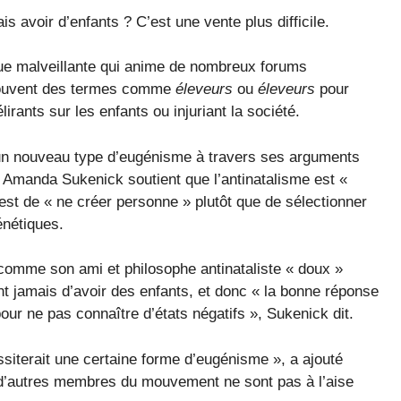
s avoir d’enfants ? C’est une vente plus difficile.
ique malveillante qui anime de nombreux forums
nt souvent des termes comme
éleveurs
ou
éleveurs
pour
irants sur les enfants ou injuriant la société.
e un nouveau type d’eugénisme à travers ses arguments
e. Amanda Sukenick soutient que l’antinatalisme est «
 est de « ne créer personne » plutôt que de sélectionner
énétiques.
comme son ami et philosophe antinataliste « doux »
t jamais d’avoir des enfants, et donc « la bonne réponse
ur ne pas connaître d’états négatifs », Sukenick dit.
siterait une certaine forme d’eugénisme », a ajouté
up d’autres membres du mouvement ne sont pas à l’aise