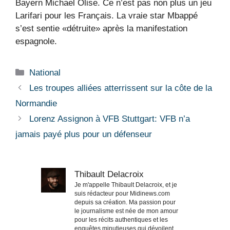
Bayern Michael Olise. Ce n’est pas non plus un jeu
Larifari pour les Français. La vraie star Mbappé
s’est sentie «détruite» après la manifestation
espagnole.
Catégories
National
Les troupes alliées atterrissent sur la côte de la
Normandie
Lorenz Assignon à VFB Stuttgart: VFB n’a
jamais payé plus pour un défenseur
Thibault Delacroix
Je m'appelle Thibault Delacroix, et je
suis rédacteur pour Midinews.com
depuis sa création. Ma passion pour
le journalisme est née de mon amour
pour les récits authentiques et les
enquêtes minutieuses qui dévoilent