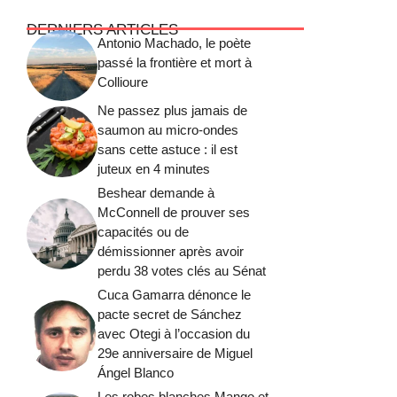
DERNIERS ARTICLES
Antonio Machado, le poète
passé la frontière et mort à
Collioure
Ne passez plus jamais de
saumon au micro-ondes
sans cette astuce : il est
juteux en 4 minutes
Beshear demande à
McConnell de prouver ses
capacités ou de
démissionner après avoir
perdu 38 votes clés au Sénat
Cuca Gamarra dénonce le
pacte secret de Sánchez
avec Otegi à l’occasion du
29e anniversaire de Miguel
Ángel Blanco
Les robes blanches Mango et