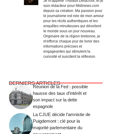
Je m'appelle Thibault Delacroix, et je
suis rédacteur pour Midinews.com
depuis sa création. Ma passion pour
le journalisme est née de mon amour
pour les récits authentiques et les
enquêtes minutieuses qui dévoilent
le monde sous un jour nouveau.
Originaire de la région bretonne, je
m'efforce chaque jour de livrer des
informations précises et
engageantes qui stimulent la
curiosité et suscitent la réflexion.
DERNIERS ARTICLES
Réunion de la Fed : possible
hausse des taux d’intérêt et
son impact sur la dette
espagnole
La CJUE décide l’amnistie de
Puigdemont : clé pour la
majorité parlementaire du