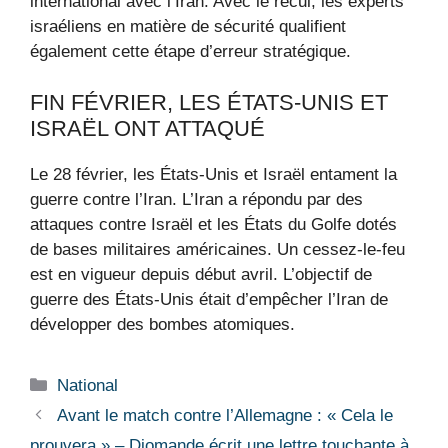
international avec l’Iran. Avec le recul, les experts
israéliens en matière de sécurité qualifient
également cette étape d’erreur stratégique.
FIN FÉVRIER, LES ÉTATS-UNIS ET
ISRAËL ONT ATTAQUÉ
Le 28 février, les États-Unis et Israël entament la
guerre contre l’Iran. L’Iran a répondu par des
attaques contre Israël et les États du Golfe dotés
de bases militaires américaines. Un cessez-le-feu
est en vigueur depuis début avril. L’objectif de
guerre des États-Unis était d’empêcher l’Iran de
développer des bombes atomiques.
Catégories
National
Avant le match contre l’Allemagne : « Cela le
prouvera » – Diomande écrit une lettre touchante à