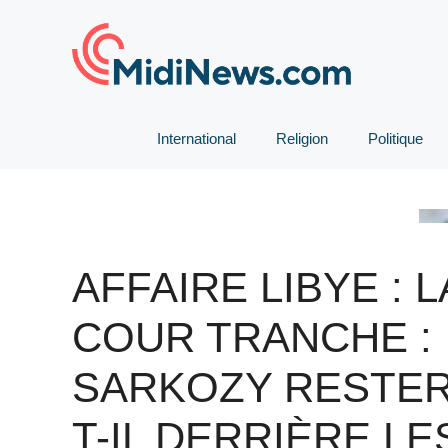
Aller
au
contenu
International
Religion
Politique
AFFAIRE LIBYE : L
COUR TRANCHE :
SARKOZY RESTER
T-IL DERRIÈRE LE