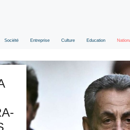
Société
Entreprise
Culture
Education
Nation
A
A-
S