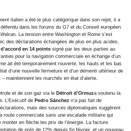
t italien a été le plus catégorique dans son rejet, il a
t défendu dans les forums du G7 et du Conseil européen
Téhéran. La tension entre Washington et Rome s’est
vec des déclarations échangées de plus en plus acides.
 d’accord en 14 points
signé par les deux parties au
aranties pour la navigation commerciale en échange d’un
me ait été temporairement rouverte, les hauts et les bas
tat d’une nouvelle fermeture et d’un démenti ultérieur de
s – maintiennent les marchés en état d’alerte.
trole et de son gaz via le
Détroit d’Ormuz
a soutenu la
e. L’Exécutif de
Pedro Sánchez
n’a pas fait de
déclarations, mais des sources diplomatiques suggèrent
la route commerciale sans une escalade militaire qui
 monter en flèche les prix de l’énergie. La facture
tation de près de 12% depuis fin février, et un nouveau