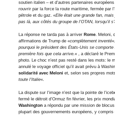
soutien italien – et d’autres partenaires européen
rouvrir par la force la route maritime, fermée par l’
pétrole et du gaz. «
Elle était une grande fan, mais 
pas là, aux côtés du groupe de l’OTAN, lorsqu’il s’a
La réponse ne tarda pas à arriver
Rome
. Meloni, 
affirmations de Trump de «
complètement inventé
«
pourquoi le président des États-Unis se comporte a
première fois que cela arrive.
« , a déclaré le Prem
photo. Le choc n’est pas resté dans les mots: le mi
annulé le voyage officiel qu’il avait prévu à Was
solidarité avec Meloni
et, selon ses propres mot
toute l’Italie
«.
La dispute sur l’image n’est que la pointe de l’ice
fermé le détroit d’Ormuz fin février, les prix mond
Washington
a répondu par une mission de blocus m
plupart des gouvernements européens, y compris cel