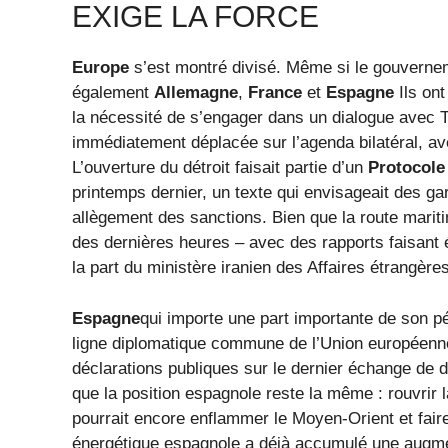
EXIGE LA FORCE
Europe
s’est montré divisé. Même si le gouvernemen
également
Allemagne
,
France
et
Espagne
Ils on
la nécessité de s’engager dans un dialogue avec 
immédiatement déplacée sur l’agenda bilatéral, a
L’ouverture du détroit faisait partie d’un
Protocole
printemps dernier, un texte qui envisageait des g
allègement des sanctions. Bien que la route mariti
des dernières heures – avec des rapports faisant é
la part du ministère iranien des Affaires étrangère
Espagne
qui importe une part importante de son pé
ligne diplomatique commune de l’Union européenn
déclarations publiques sur le dernier échange de 
que la position espagnole reste la même : rouvrir 
pourrait encore enflammer le Moyen-Orient et faire
énergétique espagnole a déjà accumulé une augmen