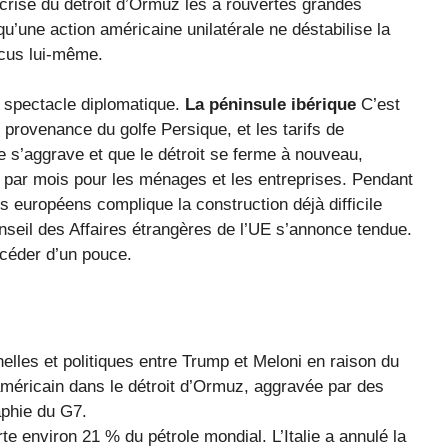
a crise du détroit d’Ormuz les a rouvertes grandes
u’une action américaine unilatérale ne déstabilise la
locus lui-même.
e spectacle diplomatique.
La péninsule ibérique
C’est
n provenance du golfe Persique, et les tarifs de
ise s’aggrave et que le détroit se ferme à nouveau,
s par mois pour les ménages et les entreprises. Pendant
s européens complique la construction déjà difficile
nseil des Affaires étrangères de l’UE s’annonce tendue.
 céder d’un pouce.
elles et politiques entre Trump et Meloni en raison du
e américain dans le détroit d’Ormuz, aggravée par des
aphie du G7.
e environ 21 % du pétrole mondial. L’Italie a annulé la