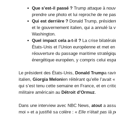
Que s’est-il passé ?
Trump attaque à nouveau
prendre une photo et lui reproche de ne pas 
Qui est derrière ?
Donald Trump, président 
et le gouvernement italien, qui a annulé la 
Washington.
Quel impact cela a-t-il ?
La crise bilatéral
États-Unis et l’Union européenne et met en 
réouverture du passage maritime stratégiq
énergétique européen, y compris celui espa
Le président des États-Unis,
Donald Trump
a ravi
italien,
Giorgia Meloni
en réitérant qu’elle l’avai
qui s’est tenu cette semaine en France, et en critiq
militaire américain au
Détroit d’Ormuz
.
Dans une interview avec NBC News,
atout
a assu
moi » et a justifié sa colère : «
Elle n’était pas là 