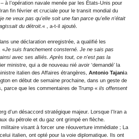
s – à l’opération navale menée par les États-Unis pour
Iran fin février et cruciale pour le transit mondial du
je ne veux pas qu’elle soit une fan parce qu’elle n’était
gissait du détroit.
« , a-t-il ajouté.
dans une déclaration enregistrée, a qualifié les
. «
Je suis franchement consterné. Je ne sais pas
insi avec ses alliés. Après tout, ce n’est pas la
ier ministre, qui a de nouveau nié avoir ‘demandé’ la
nistre italien des Affaires étrangères,
Antonio Tajani
a
hington en début de semaine prochaine, dans un geste de
s, parce que les commentaires de Trump «
ils offensent
berg d’un désaccord stratégique majeur. Lorsque l’Iran a
iaux du pétrole et du gaz ont grimpé en flèche.
ilitaire visant à forcer une réouverture immédiate ; La
ui italien, ont opté pour la voie diplomatique. Ils ont