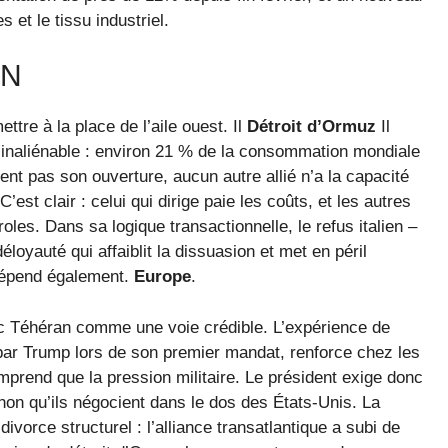
s et le tissu industriel.
ON
ettre à la place de l’aile ouest. Il
Détroit d’Ormuz
Il
t inaliénable : environ 21 % de la consommation mondiale
sent pas son ouverture, aucun autre allié n’a la capacité
C’est clair : celui qui dirige paie les coûts, et les autres
oles. Dans sa logique transactionnelle, le refus italien –
loyauté qui affaiblit la dissuasion et met en péril
 dépend également.
Europe
.
ec Téhéran comme une voie crédible. L’expérience de
par Trump lors de son premier mandat, renforce chez les
omprend que la pression militaire. Le président exige donc
non qu’ils négocient dans le dos des États-Unis. La
divorce structurel : l’alliance transatlantique a subi de