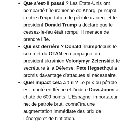
Que s’est-il passé ?
Les États-Unis ont
bombardé l’île iranienne de Kharg, principal
centre d’exportation de pétrole iranien, et le
président
Donald Trump
a déclaré que le
cessez-le-feu était rompu. Il menace de
prendre l’île.
Qui est derrière ?
Donald Trump
depuis le
sommet du
OTAN
en compagnie du
président ukrainien
Volodymyr Zelenski
et le
secrétaire à la Défense,
Pete Hegseth
qui a
promis davantage d’attaques si nécessaire.
Quel impact cela a-t-il ?
Le prix du pétrole
est monté en flèche et l’indice
Dow-Jones
a
chuté de 600 points. L’Espagne, importateur
net de pétrole brut, connaîtra une
augmentation immédiate des prix de
l’énergie et de l’inflation.