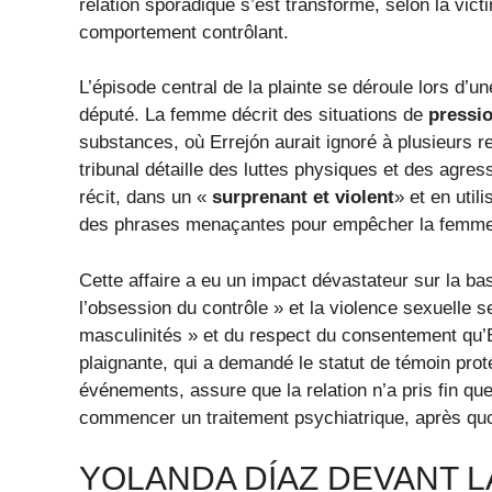
relation sporadique s’est transformé, selon la vic
comportement contrôlant.
L’épisode central de la plainte se déroule lors d’une
député. La femme décrit des situations de
pressio
substances, où Errejón aurait ignoré à plusieurs r
tribunal détaille des luttes physiques et des agres
récit, dans un «
surprenant et violent
» et en util
des phrases menaçantes pour empêcher la femme d
Cette affaire a eu un impact dévastateur sur la ba
l’obsession du contrôle » et la violence sexuelle s
masculinités » et du respect du consentement qu’E
plaignante, qui a demandé le statut de témoin pro
événements, assure que la relation n’a pris fin que
commencer un traitement psychiatrique, après quoi
YOLANDA DÍAZ DEVANT LA