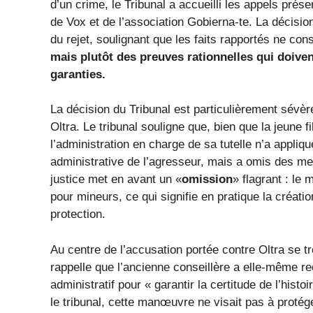
d’un crime, le Tribunal a accueilli les appels prés
de Vox et de l’association Gobierna-te. La décisio
du rejet, soulignant que les faits rapportés ne co
mais plutôt des preuves rationnelles qui doiven
garanties.
La décision du Tribunal est particulièrement sévère
Oltra. Le tribunal souligne que, bien que la jeune fi
l’administration en charge de sa tutelle n’a appli
administrative de l’agresseur, mais a omis des me
justice met en avant un «
omission
» flagrant : l
pour mineurs, ce qui signifie en pratique la créati
protection.
Au centre de l’accusation portée contre Oltra se tr
rappelle que l’ancienne conseillère a elle-même r
administratif pour « garantir la certitude de l’histo
le tribunal, cette manœuvre ne visait pas à protége