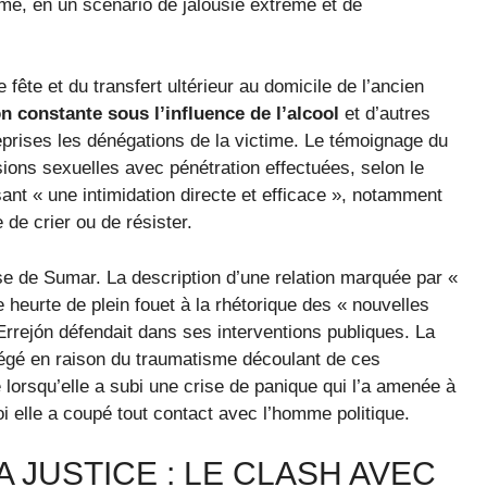
time, en un scénario de jalousie extrême et de
 fête et du transfert ultérieur au domicile de l’ancien
n constante sous l’influence de l’alcool
et d’autres
eprises les dénégations de la victime. Le témoignage du
sions sexuelles avec pénétration effectuées, selon le
isant « une intimidation directe et efficace », notamment
e crier ou de résister.
se de Sumar. La description d’une relation marquée par «
e heurte de plein fouet à la rhétorique des « nouvelles
rrejón défendait dans ses interventions publiques. La
tégé en raison du traumatisme découlant de ces
 lorsqu’elle a subi une crise de panique qui l’a amenée à
 elle a coupé tout contact avec l’homme politique.
 JUSTICE : LE CLASH AVEC