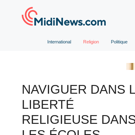
Aller
au
contenu
International
Religion
Politique
NAVIGUER DANS 
LIBERTÉ
RELIGIEUSE DAN
LES ÉCOLES