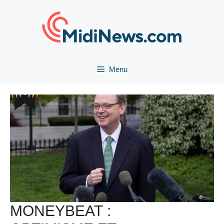
Aller
au
contenu
Menu
MONEYBEAT :