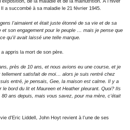
’exposition, de la maladie et de la malnutrition. À l’hiver
 Il a succombé à sa maladie le 21 février 1945.
ens l’aimaient et était juste étonné de sa vie et de sa
sme et son engagement pour le peuple … mais je pense que
ce qu’il avait laissé une telle marque.
 a appris la mort de son père.
ans, près de 10 ans, et nous avions eu une course, et je
 tellement satisfait de moi… alors je suis rentré chez
suis entré, je pensais, Gee, la maison est calme. Il y a
 le bord du lit et Maureen et Heather pleurant. Quoi? Ils
s, 80 ans depuis, mais vous savez, pour ma mère, c’était
ie d’Eric Liddell, John Hoyt revient à l’une de ses