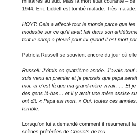
militaires au sud. Mais la mort était courante – de l
1944, Eric Liddell est tombé malade. Très malade.
HOYT: Cela a affecté tout le monde parce que les g
modestie sur ce qu’il avait fait dans son athléti
tout le camp a pleuré pour lui quand il est mort par
Patricia Russell se souvient encore du jour où elle
Russell: J’étais en quatrième année. J’avais neuf 
suis venu en premier et je pensais que papa serait
moi, et c’est là que ma grand-mère vivait. … Et je 
des gens là-bas… et il y avait une mère assise sur
ont dit: « Papa est mort. » Oui, toutes ces année
terrible.
Lorsqu’on lui a demandé comment il résumerait la v
scènes préférées de
Chariots de feu
…