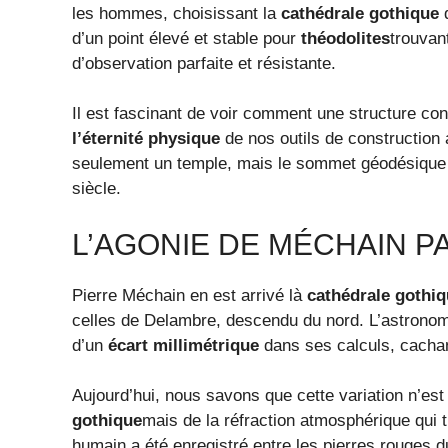
les hommes, choisissant la
cathédrale gothique
d
d’un point élevé et stable pour
théodolites
trouvan
d’observation parfaite et résistante.
Il est fascinant de voir comment une structure conçue
l’éternité physique
de nos outils de construction
seulement un temple, mais le sommet géodésique l
siècle.
L’AGONIE DE MÉCHAIN P
Pierre Méchain en est arrivé là
cathédrale gothi
celles de Delambre, descendu du nord. L’astronome
d’un
écart millimétrique
dans ses calculs, cachant
Aujourd’hui, nous savons que cette variation n’es
gothique
mais de la réfraction atmosphérique qui 
humain a été enregistré entre les pierres rouges d