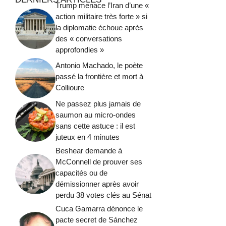
Trump menace l’Iran d’une «
action militaire très forte » si
la diplomatie échoue après
des « conversations
approfondies »
Antonio Machado, le poète
passé la frontière et mort à
Collioure
Ne passez plus jamais de
saumon au micro-ondes
sans cette astuce : il est
juteux en 4 minutes
Beshear demande à
McConnell de prouver ses
capacités ou de
démissionner après avoir
perdu 38 votes clés au Sénat
Cuca Gamarra dénonce le
pacte secret de Sánchez