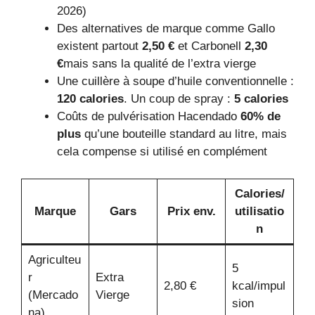
2026)
Des alternatives de marque comme Gallo
existent partout
2,50 €
et Carbonell
2,30
€
mais sans la qualité de l’extra vierge
Une cuillère à soupe d’huile conventionnelle :
120 calories
. Un coup de spray :
5 calories
Coûts de pulvérisation Hacendado
60% de
plus
qu’une bouteille standard au litre, mais
cela compense si utilisé en complément
Calories/
Marque
Gars
Prix ​​env.
utilisatio
n
Agriculteu
5
r
Extra
2,80 €
kcal/impul
(Mercado
Vierge
sion
na)