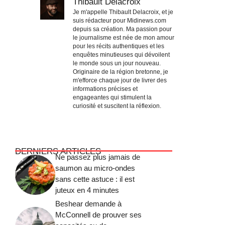
Thibault Delacroix
Je m'appelle Thibault Delacroix, et je
suis rédacteur pour Midinews.com
depuis sa création. Ma passion pour
le journalisme est née de mon amour
pour les récits authentiques et les
enquêtes minutieuses qui dévoilent
le monde sous un jour nouveau.
Originaire de la région bretonne, je
m'efforce chaque jour de livrer des
informations précises et
engageantes qui stimulent la
curiosité et suscitent la réflexion.
DERNIERS ARTICLES
Ne passez plus jamais de
saumon au micro-ondes
sans cette astuce : il est
juteux en 4 minutes
Beshear demande à
McConnell de prouver ses