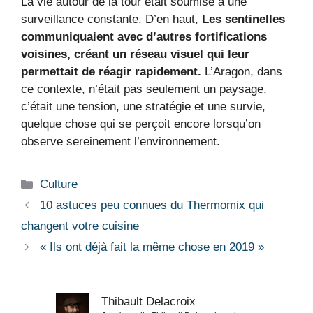
La vie autour de la tour était soumise à une
surveillance constante. D’en haut,
Les sentinelles
communiquaient avec d’autres fortifications
voisines, créant un réseau visuel qui leur
permettait de réagir rapidement.
L’Aragon, dans
ce contexte, n’était pas seulement un paysage,
c’était une tension, une stratégie et une survie,
quelque chose qui se perçoit encore lorsqu’on
observe sereinement l’environnement.
Catégories
Culture
10 astuces peu connues du Thermomix qui
changent votre cuisine
« Ils ont déjà fait la même chose en 2019 »
Thibault Delacroix